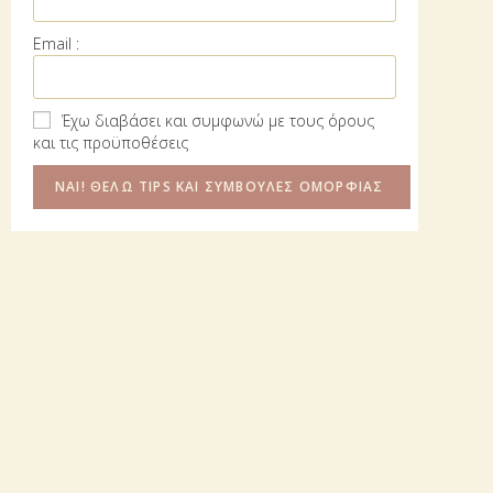
Email :
Έχω διαβάσει και συμφωνώ με τους όρους
και τις προϋποθέσεις
ΜΙΚΡΟΔΕΡΜΟΑΠΟΞΕΣΗ ΜΕ ΔΙΑΜΑΝΤΙ
info@lesthetique.gr
December 15, 2021
Αντιγήρανση
/
Φροντίδα προσωπου
Η θεραπεία δερμοαπόξεσης με διαμάντι, ενεργοποιεί όλες τις
λειτουργίες της επιδερμίδας και επαναφέρει την φυσική