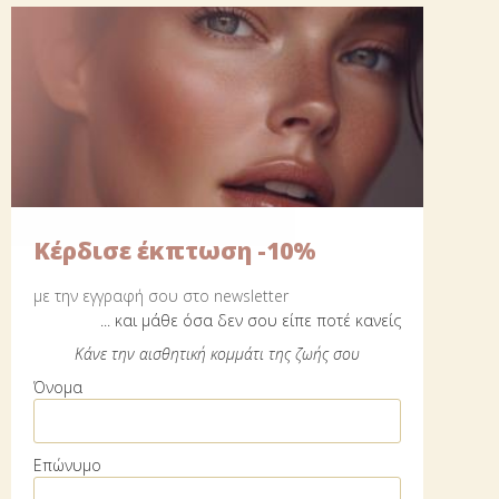
Close
this
ΦΥΣΙΚΟ FACE LIFT
module
info@lesthetique.gr
December 29, 2021
Αντιγήρανση
/
Φροντίδα προσωπου
Πόσες φορές δεν έχετε σκεφτεί.. πως θα είμαι όταν
μεγαλώσω; Θα κάνω ρυτίδες, θα χαλαρώσει το δέρμα μου
όπως της μαμάς μου; Έχεις δίκιο να τα σκέφτεσαι όλα αυτά..
Κέρδισε έκπτωση -10%
Γι'…
με την εγγραφή σου στο newsletter
... και μάθε όσα δεν σου είπε ποτέ κανείς
Continue Reading
Κάνε την αισθητική κομμάτι της ζωής σου
Όνομα
Μικροδερμοαπόξεση | Λάμψε σαν
διαμάντι
Επώνυμο