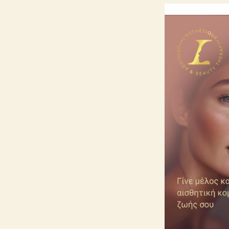
και λαμπερή, όχι μόνο τώρα αλλά και στο μακρύ 
extra tip
: Φροντίστε τα προϊόντα που χρησιμοπο
αντίθετη περίπτωση
δεν θα μπορέσετε να δε
μόνο αν την πρόταση αυτών την αναθέσετε στη
σας
καθώς επίσης
και την σύσταση των κατάλ
F
Είναι γνωστές σε όλους σας αρκετές τεχνικές f
γνωρίζετε όμως πως και εσείς στο σπίτι μπορεί
Ένα μυστικό που γνωρίζουν καλά τα μεγαλύτερ
δέρμα σας
πρέπει
να το εφαρμόζετε με ανοδικ