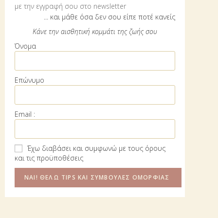
ΕΓΓΡΑΦΗ
με την εγγραφή σου στο newsletter
k
n
p
... και μάθε όσα δεν σου είπε ποτέ κανείς
Accept GDPR Terms
Κάνε την αισθητική κομμάτι της ζωής σου
Όνομα
Επώνυμο
H Φιλοσοφία μας
Email :
Η γνώση και η συνεχής εκπαίδευση είναι η αρχή για την
Έχω διαβάσει και συμφωνώ με τους όρους
και τις προϋποθέσεις
επίτευξη της τελειότητας.
Συνεργαζόμαστε με τις κορυφαίες εταιρίες Αισθητικής και
Κοσμετολογίας, ώστε να μπορούμε να πετύχουμε για τον
καθένα από εσάς, εξατομικευμένα , το μέγιστο